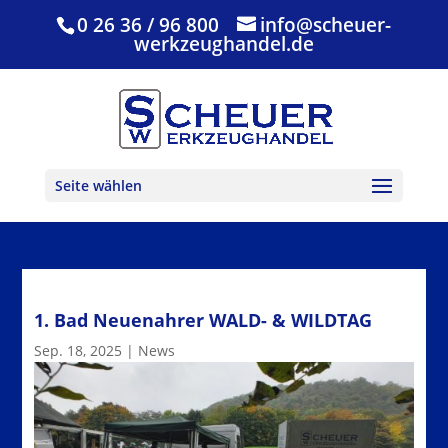
0 26 36 / 96 800
info@scheuer-
werkzeughandel.de
Seite wählen
1. Bad Neuenahrer WALD- & WILDTAG
Sep. 18, 2025
|
News