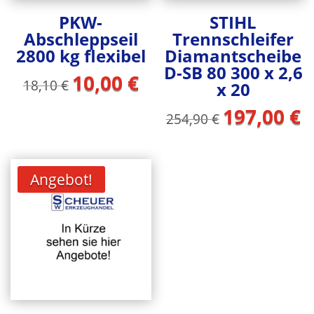
PKW-
STIHL
Abschleppseil
Trennschleifer
2800 kg flexibel
Diamantscheibe
D-SB 80 300 x 2,6
10,00
€
Ursprünglicher
Aktueller
18,10
€
x 20
Preis
Preis
197,00
€
Ursprüngliche
Ak
war:
ist:
254,90
€
Preis
Pr
18,10 €
10,00 €.
war:
ist
254,90 €
19
Angebot!