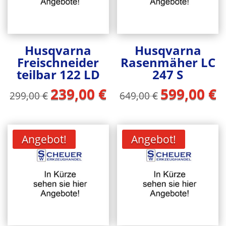
Husqvarna
Husqvarna
Freischneider
Rasenmäher LC
teilbar 122 LD
247 S
239,00
€
599,00
€
Ursprünglicher
Aktueller
Ursprüngliche
Ak
299,00
€
649,00
€
Preis
Preis
Preis
Pr
war:
ist:
war:
ist
299,00 €
239,00 €.
649,00 €
59
Angebot!
Angebot!