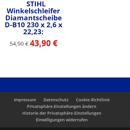
STIHL
Winkelschleifer
Diamantscheibe
D-B10 230 x 2,6 x
22,23:
43,90
€
Ursprünglicher
Aktueller
54,90
€
Preis
Preis
war:
ist:
54,90 €
43,90 €.
Impressum
Datenschutz
Cookie-Richtlinie
Privatsphäre-Einstellungen ändern
Historie der Privatsphäre-Einstellungen
Einwilligungen widerrufen