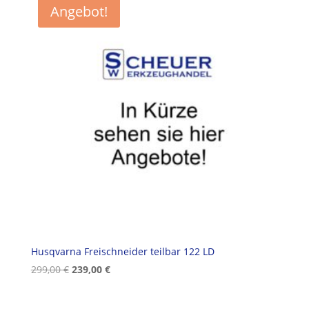
Angebot!
Husqvarna Freischneider teilbar 122 LD
Ursprünglicher
Aktueller
299,00
€
239,00
€
Preis
Preis
war:
ist: