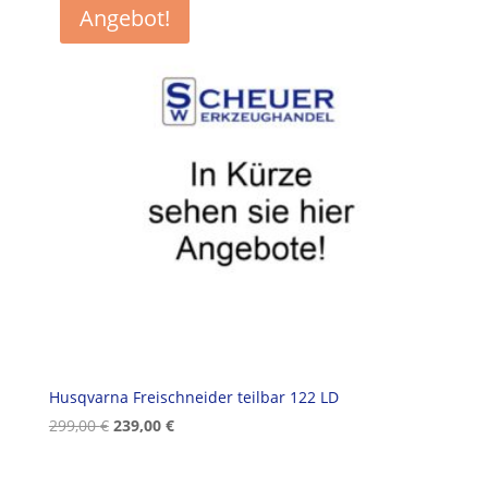
Angebot!
Husqvarna Freischneider teilbar 122 LD
Ursprünglicher
Aktueller
299,00
€
239,00
€
Preis
Preis
war:
ist: